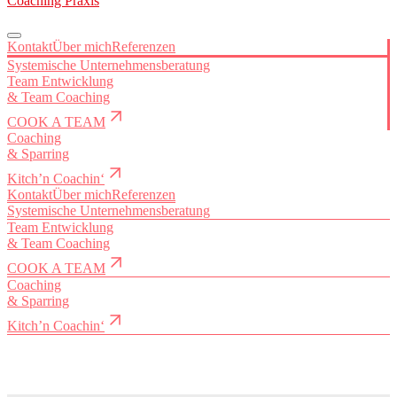
Coaching Praxis
Kontakt
Über mich
Referenzen
Systemische Unternehmensberatung
Team Entwicklung
&
Team Coaching
COOK A TEAM
Coaching
&
Sparring
Kitch’n Coachin‘
Kontakt
Über mich
Referenzen
Systemische Unternehmensberatung
Team Entwicklung
&
Team Coaching
COOK A TEAM
Coaching
&
Sparring
Kitch’n Coachin‘
Über mich