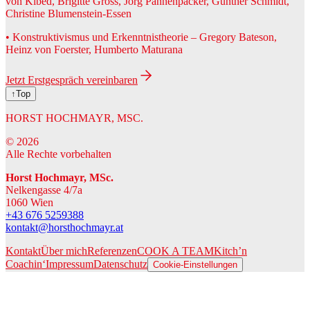
von Kibéd, Brigitte Gross, Jörg Pannenpäcker, Gunther Schmidt,
Christine Blumenstein-Essen
• Konstruktivismus und Erkenntnistheorie – Gregory Bateson,
Heinz von Foerster, Humberto Maturana
Jetzt Erstgespräch vereinbaren
↑Top
HORST HOCHMAYR, MSC.
©
2026
Alle Rechte vorbehalten
Horst Hochmayr, MSc.
Nelkengasse 4/7a
1060 Wien
+43 676 5259388
kontakt@horsthochmayr.at
Kontakt
Über mich
Referenzen
COOK A TEAM
Kitch’n
Coachin‘
Impressum
Datenschutz
Cookie-Einstellungen