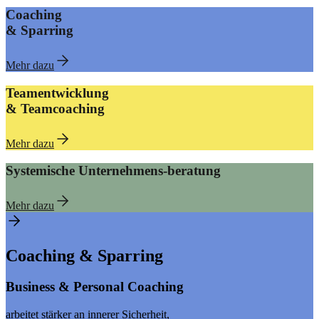
Coaching
&
Sparring
Mehr dazu
Teamentwicklung
&
Teamcoaching
Mehr dazu
Systemische Unternehmens-beratung
Mehr dazu
Coaching & Sparring
Business & Personal Coaching
arbeitet stärker an innerer Sicherheit,