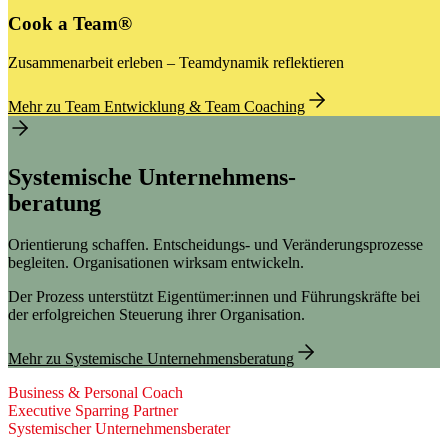
Cook a Team®
Zusammenarbeit erleben – Teamdynamik reflektieren
Mehr zu Team Entwicklung & Team Coaching
Systemische Unternehmens-
beratung
Orientierung schaffen. Entscheidungs- und Veränderungsprozesse
begleiten. Organisationen wirksam entwickeln.
Der Prozess unterstützt Eigentümer:innen und Führungskräfte bei
der erfolgreichen Steuerung ihrer Organisation.
Mehr zu Systemische Unternehmensberatung
Business & Personal Coach
Executive Sparring Partner
Systemischer Unternehmens­berater