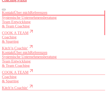
Coaching Praxis
Kontakt
Über mich
Referenzen
Systemische Unternehmensberatung
Team Entwicklung
&
Team Coaching
COOK A TEAM
Coaching
&
Sparring
Kitch’n Coachin‘
Kontakt
Über mich
Referenzen
Systemische Unternehmensberatung
Team Entwicklung
&
Team Coaching
COOK A TEAM
Coaching
&
Sparring
Kitch’n Coachin‘
Zum Kern kommen.
Ich arbeite dort, wo Veränderung wirkt.