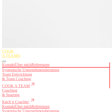
COOK
A TEAM®
Kontakt
Über mich
Referenzen
Systemische Unternehmensberatung
Team Entwicklung
&
Team Coaching
COOK A TEAM
Coaching
&
Sparring
Kitch’n Coachin‘
Kontakt
Über mich
Referenzen
Systemische Unternehmensberatung