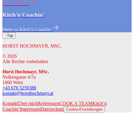
Mehr erfahren
Kitch'n Coachin'
Mehr zu Kitch’n Coachin‘
↑Top
HORST HOCHMAYR, MSC.
©
2026
Alle Rechte vorbehalten
Horst Hochmayr, MSc.
Nelkengasse 4/7a
1060 Wien
+43 676 5259388
kontakt@horsthochmayr.at
Kontakt
Über mich
Referenzen
COOK A TEAM
Kitch’n
Coachin‘
Impressum
Datenschutz
Cookie-Einstellungen