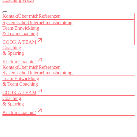
Coaching Praxis
Kontakt
Über mich
Referenzen
Systemische Unternehmensberatung
Team Entwicklung
&
Team Coaching
COOK A TEAM
Coaching
&
Sparring
Kitch’n Coachin‘
Kontakt
Über mich
Referenzen
Systemische Unternehmensberatung
Team Entwicklung
&
Team Coaching
COOK A TEAM
Coaching
&
Sparring
Kitch’n Coachin‘
Executive Sparring